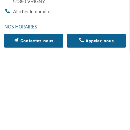
51390
VRIGNY
Afficher le numéro
NOS HORAIRES
Ouvert actuellement
Contactez-nous
Appelez-nous
Vendredi
08h-17h30
Samedi
09h30-12h30
Dimanche
Fermé
Lundi
08h-17h30
Mardi
08h-17h30
Mercredi
08h-17h30
Jeudi
08h-17h30
RECHERCHES FRÉQUENTES
Réparation climatisation Châlons-en-Champagne