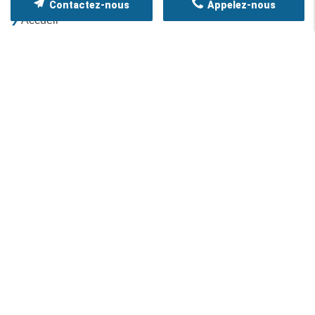
Contactez-nous
Appelez-nous
Accueil
Qui sommes-nous ?
Nos services
Nos réalisations
Contact
Mentions légales
Politique de confidentialité
Plan du site
CONTACTEZ-NOUS
8 Rue des Cumines
51390
VRIGNY
Afficher le numéro
NOS HORAIRES