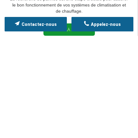
le bon fonctionnement de vos systèmes de climatisation et
de chauffage.
Contactez-nous
Appelez-nous
LIRE LA SUITE
ACCÈS RAPIDE
Accueil
Qui sommes-nous ?
Nos services
Nos réalisations
Contact
Mentions légales